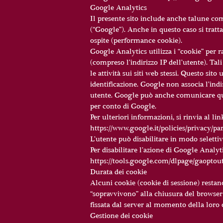
Google Analytics
Il presente sito include anche talune com
(“Google”). Anche in questo caso si tratta
ospite (performance cookie).
Google Analytics utilizza i “cookie” per 
(compreso l’indirizzo IP dell’utente). Ta
le attività sui siti web stessi. Questo si
identificazione. Google non associa l’indi
utente. Google può anche comunicare quest
per conto di Google.
Per ulteriori informazioni, si rinvia al lin
https://www.google.it/policies/privacy/par
L’utente può disabilitare in modo seletti
Per disabilitare l’azione di Google Analytic
https://tools.google.com/dlpage/gaoptou
Durata dei cookie
Alcuni cookie (cookie di sessione) restan
“sopravvivono” alla chiusura del browser e
fissata dal server al momento della loro cr
Gestione dei cookie