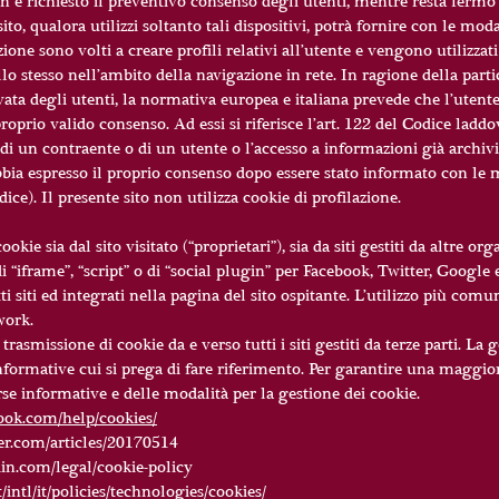
non è richiesto il preventivo consenso degli utenti, mentre resta fermo 
sito, qualora utilizzi soltanto tali dispositivi, potrà fornire con le mod
zione sono volti a creare profili relativi all’utente e vengono utilizzat
lo stesso nell’ambito della navigazione in rete. In ragione della partic
ivata degli utenti, la normativa europea e italiana prevede che l’ute
proprio valido consenso. Ad essi si riferisce l’art. 122 del Codice ladd
di un contraente o di un utente o l’accesso a informazioni già archiv
bbia espresso il proprio consenso dopo essere stato informato con le mo
e). Il presente sito non utilizza cookie di profilazione.
okie sia dal sito visitato (“proprietari”), sia da siti gestiti da altre or
 “iframe”, “script” o di “social plugin” per Facebook, Twitter, Google e
i siti ed integrati nella pagina del sito ospitante. L’utilizzo più comun
work.
rasmissione di cookie da e verso tutti i siti gestiti da terze parti. La
e informative cui si prega di fare riferimento. Per garantire una maggi
erse informative e delle modalità per la gestione dei cookie.
ook.com/help/cookies/
ter.com/articles/20170514
in.com/legal/cookie-policy
intl/it/policies/technologies/cookies/