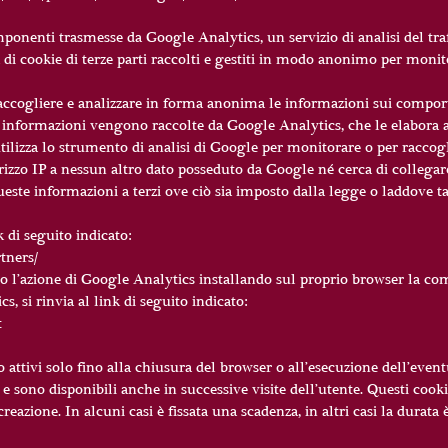
ponenti trasmesse da Google Analytics, un servizio di analisi del tra
 di cookie di terze parti raccolti e gestiti in modo anonimo per monito
raccogliere e analizzare in forma anonima le informazioni sui comport
li informazioni vengono raccolte da Google Analytics, che le elabora a
to utilizza lo strumento di analisi di Google per monitorare o per racco
rizzo IP a nessun altro dato posseduto da Google né cerca di collegare
e informazioni a terzi ove ciò sia imposto dalla legge o laddove tali
k di seguito indicato:
tners/
vo l’azione di Google Analytics installando sul proprio browser la c
s, si rinvia al link di seguito indicato:
t
o attivi solo fino alla chiusura del browser o all’esecuzione dell’eve
 sono disponibili anche in successive visite dell’utente. Questi cookie
eazione. In alcuni casi è fissata una scadenza, in altri casi la durata è