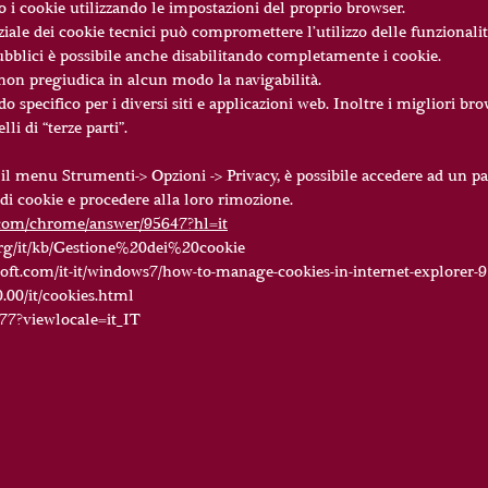
 i cookie utilizzando le impostazioni del proprio browser.
ziale dei cookie tecnici può compromettere l’utilizzo delle funzionalità 
pubblici è possibile anche disabilitando completamente i cookie.
” non pregiudica in alcun modo la navigabilità.
 specifico per i diversi siti e applicazioni web. Inoltre i migliori b
li di “terze parti”.
o il menu Strumenti-> Opzioni -> Privacy, è possibile accedere ad un p
i di cookie e procedere alla loro rimozione.
e.com/chrome/answer/95647?hl=it
.org/it/kb/Gestione%20dei%20cookie
oft.com/it-it/windows7/how-to-manage-cookies-in-internet-explorer-9
.00/it/cookies.html
677?viewlocale=it_IT