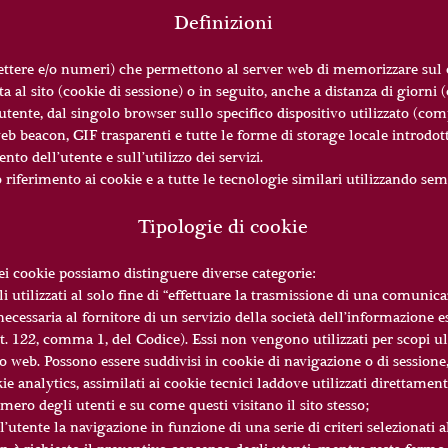
Definizioni
lettere e/o numeri) che permettono al server web di memorizzare sul c
ta al sito (cookie di sessione) o in seguito, anche a distanza di giorni
utente, dal singolo browser sullo specifico dispositivo utilizzato (co
b beacon, GIF trasparenti e tutte le forme di storage locale introdo
o dell’utente e sull’utilizzo dei servizi.
iferimento ai cookie e a tutte le tecnologie similari utilizzando sem
Tipologie di cookie
 dei cookie possiamo distinguere diverse categorie:
li utilizzati al solo fine di “effettuare la trasmissione di una comun
ecessaria al fornitore di un servizio della società dell’informazione 
 art. 122, comma 1, del Codice). Essi non vengono utilizzati per scopi 
ito web. Possono essere suddivisi in cookie di navigazione o di sessio
ie analytics, assimilati ai cookie tecnici laddove utilizzati direttament
ero degli utenti e su come questi visitano il sito stesso;
utente la navigazione in funzione di una serie di criteri selezionati al