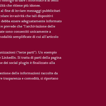
l’obbligo di dare l’informativa ai sensi
alità che ritiene più idonee.
i al fine di inviare messaggi pubblicitari
olare invasività che tali dispositivi
nte debba essere adeguatamente informato
ove prevede che “l’archiviazione delle
iate sono consentiti unicamente a
dalità semplificate di cui all’articolo
ganizzazioni (“terze parti”). Un esempio
 LinkedIn. Si tratta di parti della pagina
e dei social plugin è finalizzato alla
 gestione delle informazioni raccolte da
ore trasparenza e comodità, si riportano