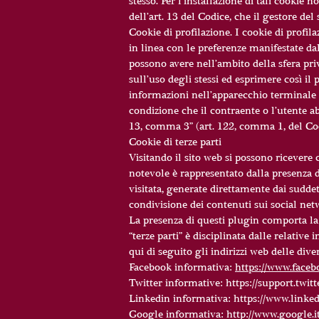
stesso. Per l’installazione di tali cookie 
dell’art. 13 del Codice, che il gestore del 
Cookie di profilazione. I cookie di profila
in linea con le preferenze manifestate dal
possono avere nell’ambito della sfera pr
sull’uso degli stessi ed esprimere così il 
informazioni nell’apparecchio terminale 
condizione che il contraente o l’utente a
13, comma 3” (art. 122, comma 1, del Codic
Cookie di terze parti
Visitando il sito web si possono ricevere co
notevole è rappresentato dalla presenza di
visitata, generate direttamente dai suddett
condivisione dei contenuti sui social net
La presenza di questi plugin comporta la t
“terze parti” è disciplinata dalle relativ
qui di seguito gli indirizzi web delle div
Facebook informativa:
https://www.faceb
Twitter informative: https://support.twit
Linkedin informativa: https://www.linked
Google informativa: http://www.google.it/